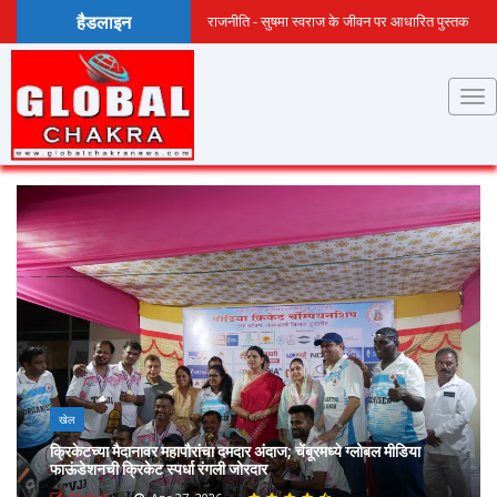
हैडलाइन
राजनीति - सुषमा स्वराज के जीवन पर आधारित पुस्तक
‘अग्निशिखा सुषमा स्वराज’ के हिंदी संस्करण की पहली
प्रति...
खेल
क्रिकेटच्या मैदानावर महापौरांचा दमदार अंदाज; चेंबूरमध्ये ग्लोबल मीडिया
फाऊंडेशनची क्रिकेट स्पर्धा रंगली जोरदार