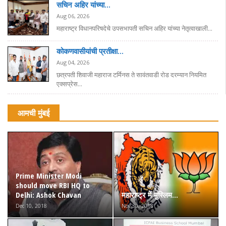
सचिन अहिर यांच्या...
Aug 06, 2026
महाराष्ट्र विधानपरिषदेचे उपसभापती सचिन अहिर यांच्या नेतृत्वाखाली...
कोकणवासीयांची प्रतीक्षा...
Aug 04, 2026
छत्रपती शिवाजी महाराज टर्मिनस ते सावंतवाडी रोड दरम्यान नियमित
एक्सप्रेस...
आमची मुंबई
Prime Minister Modi
should move RBI HQ to
Delhi: Ashok Chavan
महाराष्ट्र में मुस्लिम...
Dec 10, 2018
Nov 30, 2018