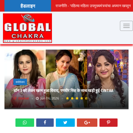
हैडलाइन
राजनीति - 'पहिल्या महिला उपमुख्यमंत्र्यांचा अपमान खपवून
घेणार नाही'-काँग्रेसवर एकनाथ शिंदेंचा घणाघात
मनोरंजन
डॉन 3 को लेकर खत्म हुआ विवाद, रणवीर सिंह के साथ खड़ी हुई CINTAA
Global
-
Jun 06, 2026
-