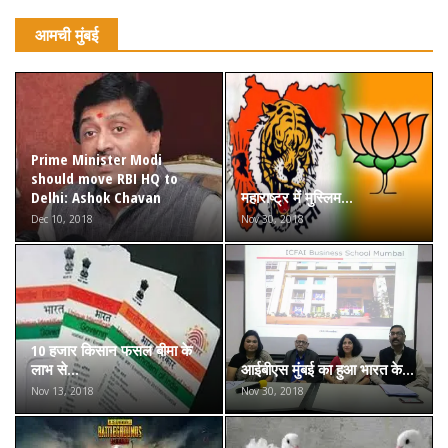
आमची मुंबई
Prime Minister Modi
should move RBI HQ to
Delhi: Ashok Chavan
महाराष्ट्र में मुस्लिम...
Dec 10, 2018
Nov 30, 2018
10 हजार किसान फसल बीमा के
लाभ से...
आईबीएस मुंबई का हुआ भारत के...
Nov 13, 2018
Nov 30, 2018